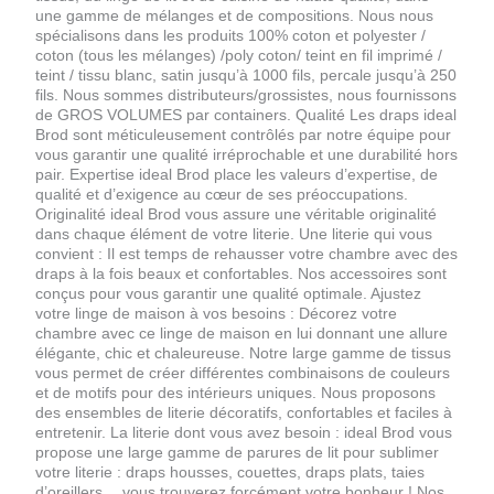
une gamme de mélanges et de compositions. Nous nous
spécialisons dans les produits 100% coton et polyester /
coton (tous les mélanges) /poly coton/ teint en fil imprimé /
teint / tissu blanc, satin jusqu’à 1000 fils, percale jusqu’à 250
fils. Nous sommes distributeurs/grossistes, nous fournissons
de GROS VOLUMES par containers. Qualité Les draps ideal
Brod sont méticuleusement contrôlés par notre équipe pour
vous garantir une qualité irréprochable et une durabilité hors
pair. Expertise ideal Brod place les valeurs d’expertise, de
qualité et d’exigence au cœur de ses préoccupations.
Originalité ideal Brod vous assure une véritable originalité
dans chaque élément de votre literie. Une literie qui vous
convient : Il est temps de rehausser votre chambre avec des
draps à la fois beaux et confortables. Nos accessoires sont
conçus pour vous garantir une qualité optimale. Ajustez
votre linge de maison à vos besoins : Décorez votre
chambre avec ce linge de maison en lui donnant une allure
élégante, chic et chaleureuse. Notre large gamme de tissus
vous permet de créer différentes combinaisons de couleurs
et de motifs pour des intérieurs uniques. Nous proposons
des ensembles de literie décoratifs, confortables et faciles à
entretenir. La literie dont vous avez besoin : ideal Brod vous
propose une large gamme de parures de lit pour sublimer
votre literie : draps housses, couettes, draps plats, taies
d’oreillers… vous trouverez forcément votre bonheur ! Nos