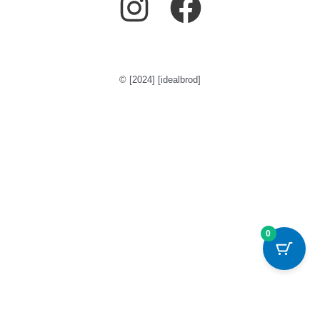
© [2024] [idealbrod]
0