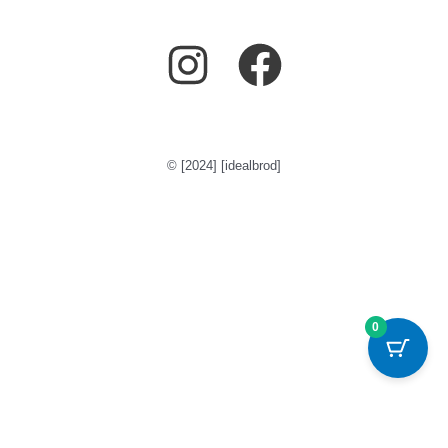
© [2024] [idealbrod]
0