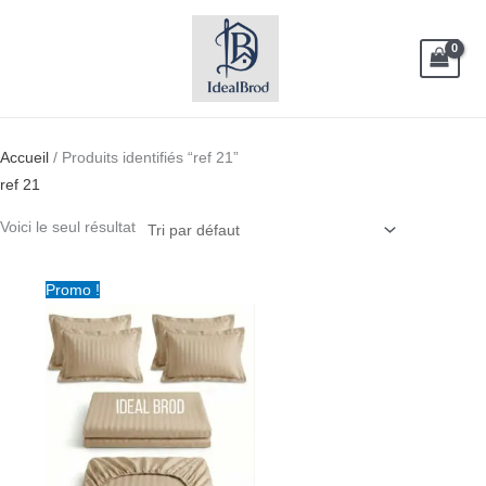
Aller
au
contenu
Accueil
/ Produits identifiés “ref 21”
ref 21
Voici le seul résultat
Plage
Promo !
de
prix :
د.ت 65.00
à
د.ت 95.00