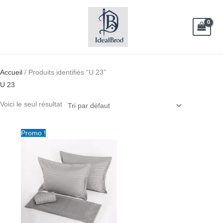
Aller
au
contenu
Accueil
/ Produits identifiés “U 23”
U 23
Voici le seul résultat
Plage
Promo !
de
prix :
د.ت 65.00
à
د.ت 95.00