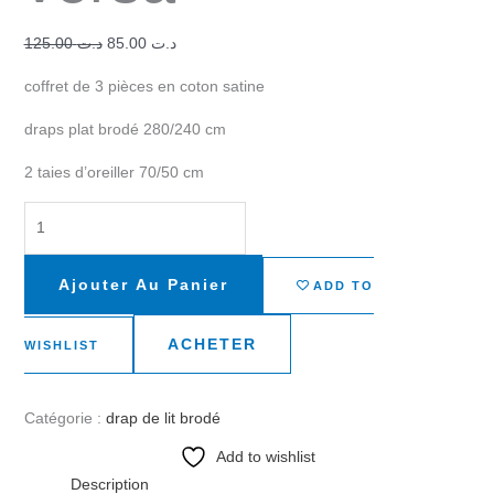
125.00
د.ت
85.00
د.ت
coffret de 3 pièces en coton satine
draps plat brodé 280/240 cm
2 taies d’oreiller 70/50 cm
Ajouter Au Panier
ADD TO
ACHETER
WISHLIST
Catégorie :
drap de lit brodé
Add to wishlist
Description