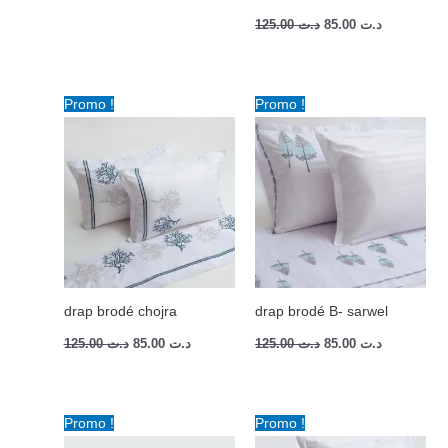
125.00
د.ت
85.00
د.ت
Le
Le
Le
Le
Promo !
Promo !
prix
prix
prix
prix
initial
actuel
initial
actuel
était :
est :
était :
est :
د.ت 85.00.
د.ت 125.00.
د.ت 85.00.
د.ت 125.00.
drap brodé chojra
drap brodé B- sarwel
125.00
د.ت
85.00
د.ت
125.00
د.ت
85.00
د.ت
Le
Le
Le
Le
Promo !
Promo !
prix
prix
prix
prix