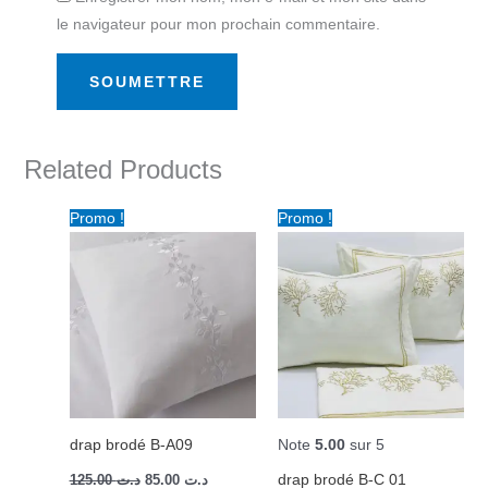
le navigateur pour mon prochain commentaire.
Related Products
Le
Le
Le
Le
Promo !
Promo !
prix
prix
prix
prix
initial
actuel
initial
actuel
était :
est :
était :
est :
د.ت 85.00.
د.ت 125.00.
د.ت 85.00.
د.ت 125.00.
drap brodé B-A09
Note
5.00
sur 5
drap brodé B-C 01
125.00
د.ت
85.00
د.ت