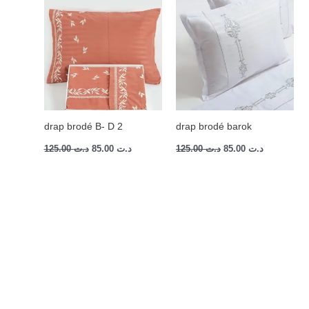
initial
actuel
initial
actuel
était :
est :
était :
est :
د.ت 85.00.
د.ت 125.00.
د.ت 85.00.
د.ت 125.00.
drap brodé B- D 2
drap brodé barok
125.00
د.ت
85.00
د.ت
125.00
د.ت
85.00
د.ت