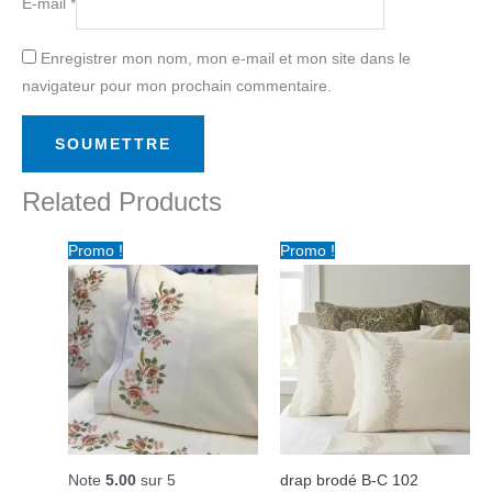
E-mail
*
Enregistrer mon nom, mon e-mail et mon site dans le
navigateur pour mon prochain commentaire.
Related Products
Le
Le
Le
Le
Promo !
Promo !
prix
prix
prix
prix
initial
actuel
initial
actuel
était :
est :
était :
est :
د.ت 85.00.
د.ت 125.00.
د.ت 85.00.
د.ت 125.00.
Note
5.00
sur 5
drap brodé B-C 102