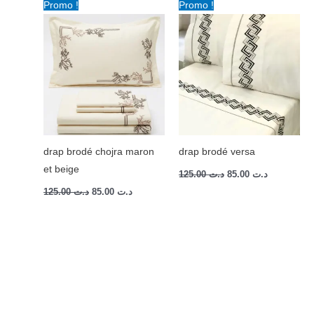
Le
Le
Le
Le
Promo !
Promo !
prix
prix
prix
prix
initial
actuel
initial
actuel
était :
est :
était :
est :
د.ت 85.00.
د.ت 125.00.
د.ت 85.00.
د.ت 125.00.
drap brodé chojra maron
drap brodé versa
et beige
125.00
د.ت
85.00
د.ت
125.00
د.ت
85.00
د.ت