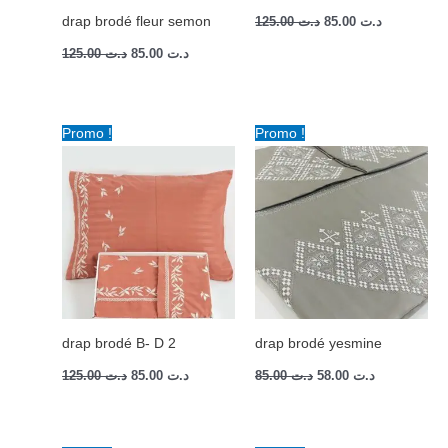
drap brodé fleur semon
125.00
د.ت
85.00
د.ت
125.00
د.ت
85.00
د.ت
Le
Le
Le
Le
Promo !
Promo !
prix
prix
prix
prix
initial
actuel
initial
actuel
était :
est :
était :
est :
د.ت 58.00.
د.ت 85.00.
د.ت 85.00.
د.ت 125.00.
drap brodé B- D 2
drap brodé yesmine
125.00
د.ت
85.00
د.ت
85.00
د.ت
58.00
د.ت