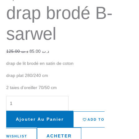
drap brodé B-
sarwel
125.00
د.ت
85.00
د.ت
drap de lit brodé en satin de coton
drap plat 280/240 cm
2 taies d’oreiller 70/50 cm
Ajouter Au Panier
ADD TO
ACHETER
WISHLIST