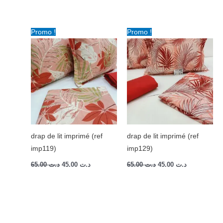
Le
Le
Le
Le
Promo !
Promo !
prix
prix
prix
prix
initial
actuel
initial
actuel
était :
est :
était :
est :
د.ت 45.00.
د.ت 65.00.
د.ت 45.00.
د.ت 65.00.
drap de lit imprimé (ref
drap de lit imprimé (ref
imp119)
imp129)
65.00
د.ت
45.00
د.ت
65.00
د.ت
45.00
د.ت