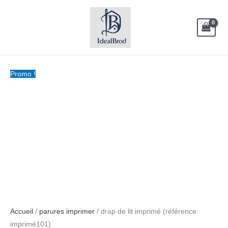
Aller
Le
Le
au
prix
prix
contenu
initial
actuel
était :
est :
د.ت 45.00.
د.ت 65.00.
Promo !
Accueil
/
parures imprimer
/ drap de lit imprimé (référence
imprimé101)