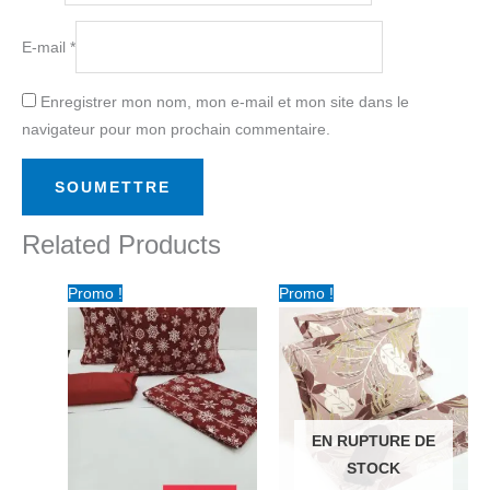
E-mail
*
Enregistrer mon nom, mon e-mail et mon site dans le
navigateur pour mon prochain commentaire.
Related Products
Le
Le
Le
Le
Promo !
Promo !
prix
prix
prix
prix
initial
actuel
initial
actuel
était :
est :
était :
est :
د.ت 45.00.
د.ت 65.00.
د.ت 45.00.
د.ت 65.00.
EN RUPTURE DE
STOCK