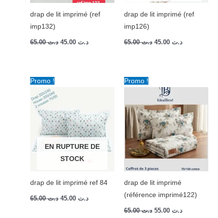
drap de lit imprimé (ref
drap de lit imprimé (ref
imp132)
imp126)
65.00
د.ت
45.00
د.ت
65.00
د.ت
45.00
د.ت
Le
Le
Le
Le
Promo !
Promo !
prix
prix
prix
prix
initial
actuel
initial
actuel
était :
est :
était :
est :
د.ت 55.00.
د.ت 65.00.
د.ت 45.00.
د.ت 65.00.
EN RUPTURE DE
STOCK
drap de lit imprimé ref 84
drap de lit imprimé
(référence imprimé122)
65.00
د.ت
45.00
د.ت
65.00
د.ت
55.00
د.ت