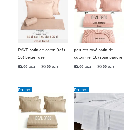
د.ت 65.00
د.ت 65.00
à
à
ت 95.00
د.ت 95.00
RAYÉ satin de coton (ref u
parures rayé satin de
16) beige rose
coton (ref 18) rose paudre
65.00
د.ت
–
95.00
د.ت
65.00
د.ت
–
95.00
د.ت
Plage
Plage
Promo !
Promo !
de
de
prix :
prix :
د.ت 65.00
د.ت 65.00
à
à
ت 95.00
د.ت 95.00