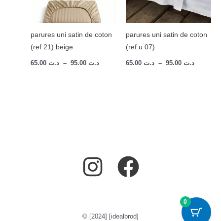
parures uni satin de coton
parures uni satin de coton
(ref 21) beige
(ref u 07)
65.00
د.ت
–
95.00
د.ت
65.00
د.ت
–
95.00
د.ت
0
© [2024] [idealbrod]