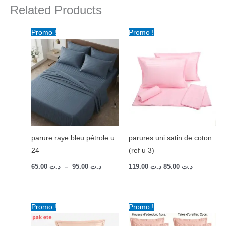
Related Products
Plage
Le
Le
Promo !
Promo !
de
prix
prix
prix :
initial
actuel
د.ت 65.00
était :
est :
à
د.ت 119.00.
د.ت 85.00.
د.ت 95.00
parure raye bleu pétrole u
parures uni satin de coton
24
(ref u 3)
65.00
د.ت
–
95.00
د.ت
119.00
د.ت
85.00
د.ت
Plage
Plage
Promo !
Promo !
de
de
prix :
prix :