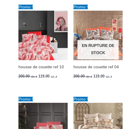
Le
Le
Le
Le
Promo !
Promo !
prix
prix
prix
prix
initial
actuel
initial
actuel
était :
est :
était :
est :
د.ت 200.00.
د.ت 119.00.
د.ت 200.00.
EN RUPTURE DE
STOCK
housse de couette ref 10
housse de couette ref 04
200.00
د.ت
119.00
د.ت
200.00
د.ت
119.00
د.ت
Plage
Le
Le
Promo !
Promo !
de
prix
prix
prix :
initial
actuel
د.ت 90.00
était :
est :
à
د.ت 200.00.
د.ت 119.00