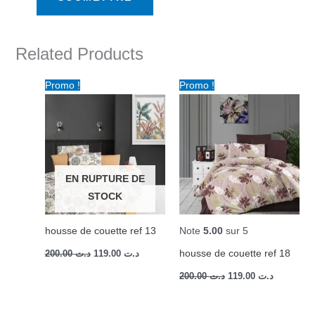
Related Products
Le
Le
Le
Le
Promo !
Promo !
prix
prix
prix
prix
initial
actuel
initial
actuel
était :
est :
était :
est :
د.ت 200.00.
د.ت 119.00.
د.ت 200.00.
EN RUPTURE DE
STOCK
housse de couette ref 13
Note
5.00
sur 5
housse de couette ref 18
200.00
د.ت
119.00
د.ت
200.00
د.ت
119.00
د.ت